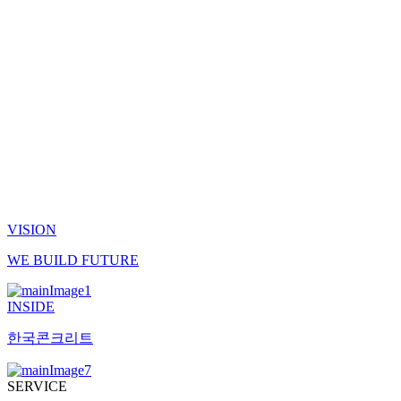
VISION
W
E
B
UILD
F
UTURE
INSIDE
한국콘크리트
SERVICE