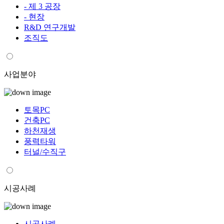
- 제 3 공장
- 현장
R&D 연구개발
조직도
사업분야
토목PC
건축PC
하천재생
풍력타워
터널/수직구
시공사례
시공사례