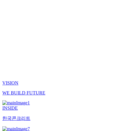
VISION
W
E
B
UILD
F
UTURE
INSIDE
한국콘크리트