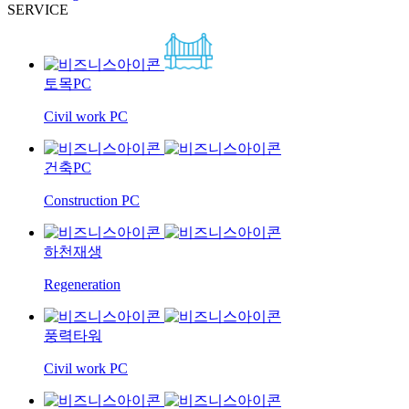
SERVICE
토목PC
Civil work PC
건축PC
Construction PC
하천재생
Regeneration
풍력타워
Civil work PC