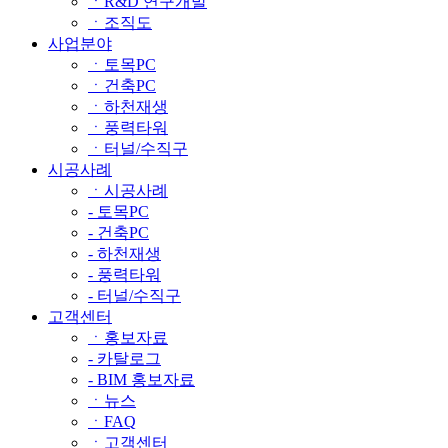
ㆍR&D 연구개발
ㆍ조직도
사업분야
ㆍ토목PC
ㆍ건축PC
ㆍ하천재생
ㆍ풍력타워
ㆍ터널/수직구
시공사례
ㆍ시공사례
- 토목PC
- 건축PC
- 하천재생
- 풍력타워
- 터널/수직구
고객센터
ㆍ홍보자료
- 카탈로그
- BIM 홍보자료
ㆍ뉴스
ㆍFAQ
ㆍ고객센터