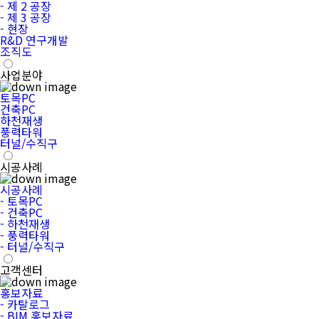
- 제 2 공장
- 제 3 공장
- 현장
R&D 연구개발
조직도
사업분야
토목PC
건축PC
하천재생
풍력타워
터널/수직구
시공사례
시공사례
- 토목PC
- 건축PC
- 하천재생
- 풍력타워
- 터널/수직구
고객센터
홍보자료
- 카탈로그
- BIM 홍보자료