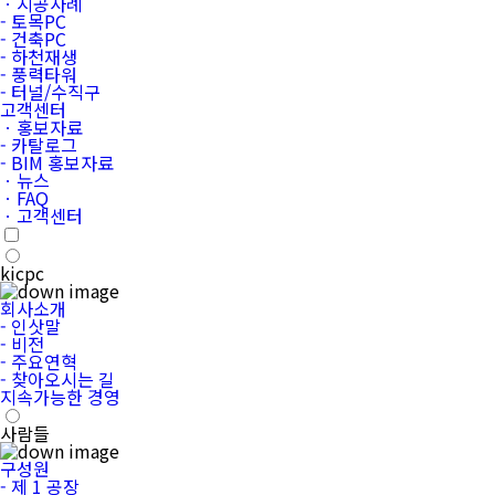
ㆍ시공사례
- 토목PC
- 건축PC
- 하천재생
- 풍력타워
- 터널/수직구
고객센터
ㆍ홍보자료
- 카탈로그
- BIM 홍보자료
ㆍ뉴스
ㆍFAQ
ㆍ고객센터
kicpc
회사소개
- 인삿말
- 비전
- 주요연혁
- 찾아오시는 길
지속가능한 경영
사람들
구성원
- 제 1 공장