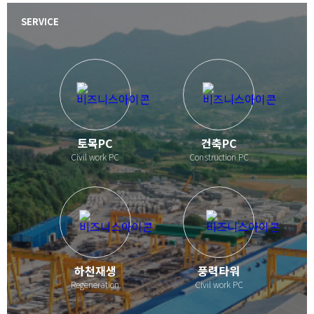
사람과 자연을
이승호
VISION
INSIDE
먼저 생각하는 기업
W
SERVICE
E
B
UILD
F
UTURE
한국콘크리트
토목PC
건축PC
Civil work PC
Construction PC
하천재생
풍력타워
Regeneration
Civil work PC