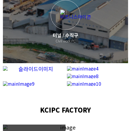
터널
수직구
/
Civil work PC
시공사례
NEWS
[2023 스마트건설대상]
CATALOGUE
스마트건설기술대상 –
홍보자료
C/S CENTER
한국콘크리트산업㈜
KCIPC FACTORY