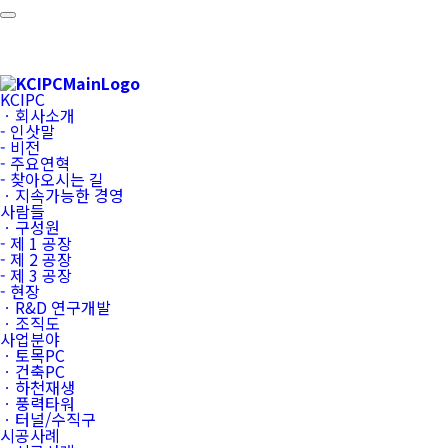
KCIPC
ㆍ회사소개
- 인삿말
- 비전
- 주요연혁
- 찾아오시는 길
ㆍ지속가능한 경영
사람들
ㆍ구성원
- 제 1 공장
- 제 2 공장
- 제 3 공장
- 현장
ㆍR&D 연구개발
ㆍ조직도
사업분야
ㆍ토목PC
ㆍ건축PC
ㆍ하천재생
ㆍ풍력타워
ㆍ터널/수직구
시공사례