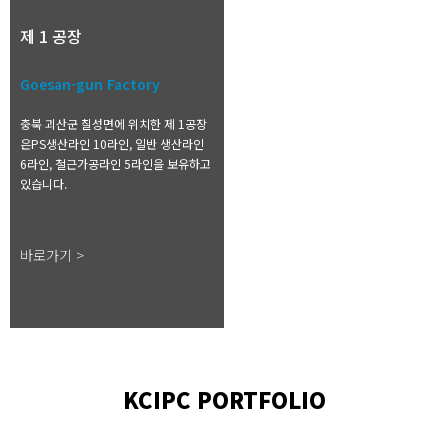
제 1 공장
Goesan-gun Factory
충북 괴산군 칠성면에 위치한 제 1공장
은PS생산라인 10라인, 일반 생산라인
6라인, 철근가공라인 5라인을 보유하고
있습니다.
바로가기 >
KCIPC PORTFOLIO