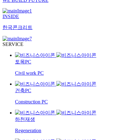
W
E
B
UILD
F
UTURE
INSIDE
한국콘크리트
SERVICE
토목PC
Civil work PC
건축PC
Construction PC
하천재생
Regeneration