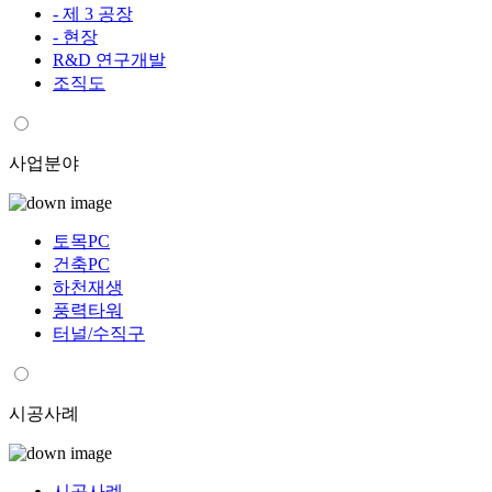
- 제 3 공장
- 현장
R&D 연구개발
조직도
사업분야
토목PC
건축PC
하천재생
풍력타워
터널/수직구
시공사례
시공사례