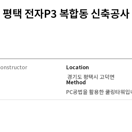
평택 전자P3 복합동 신축공사
Constructor
Location
경기도 평택시 고덕면
Method
PC공법을 활용한 쿨링타워입