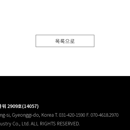
목록으로
 2909호(14057)
g-si, Gyeonggi-do, Korea T. 031-420-1590 F. 070-4618.2970
ustry Co., Ltd. ALL RIGHTS RESERVED.