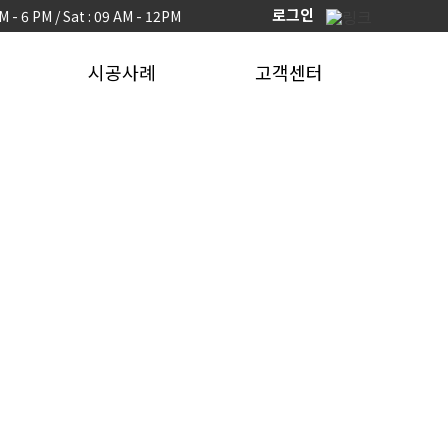
로그인
AM - 6 PM / Sat : 09 AM - 12PM
시공사례
고객센터
ㆍ시공사례
ㆍ홍보자료
- 토목PC
- 카탈로그
- 건축PC
- BIM 홍보자료
- 하천재생
ㆍ뉴스
- 풍력타워
ㆍFAQ
- 터널/수직구
ㆍ고객센터