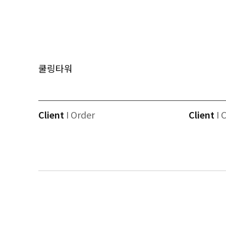
쿨링타워
Client
I Order
Client
I 