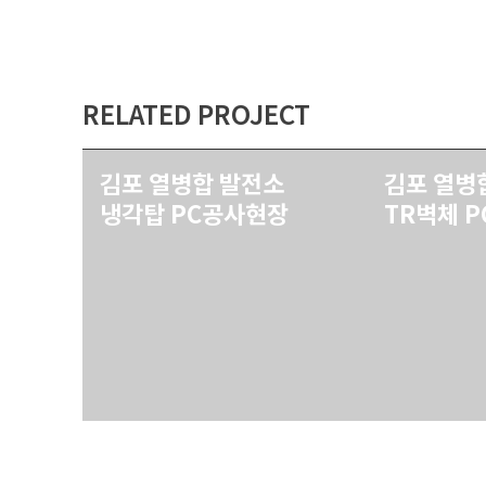
RELATED PROJECT
김포 열병합 발전소
김포 열병
냉각탑 PC공사현장
TR벽체 