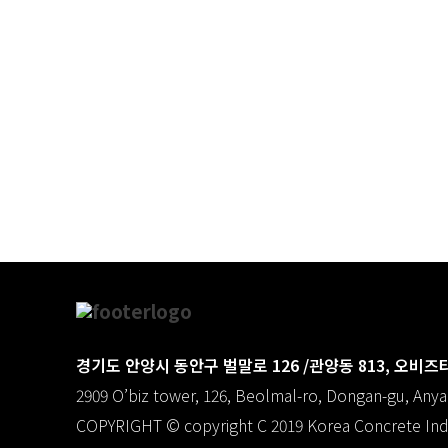
경기도 안양시 동안구 벌말로 126 /관양동 813, 오비즈타워
2909 O’biz tower, 126, Beolmal-ro, Dongan-gu, Anyan
COPYRIGHT © copyright C 2019 Korea Concrete Ind