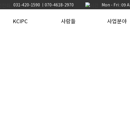
031-420-1590 ㅣ070-4618-2970
Mon - Fri : 09 
KCIPC
사람들
사업분야
ㆍ회사소개
ㆍ구성원
ㆍ토목PC
- 인삿말
- 제 1 공장
ㆍ건축PC
- 비전
- 제 2 공장
ㆍ하천재생
- 주요연혁
- 제 3 공장
ㆍ풍력타워
- 찾아오시는 길
- 현장
ㆍ터널/수직구
ㆍ공장소개
ㆍR&D 연구개발
ㆍ지속가능한 경영
ㆍ조직도