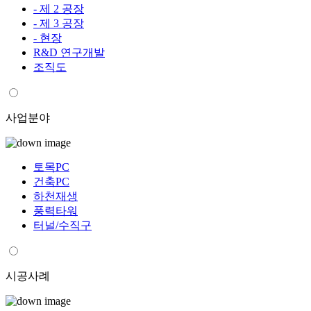
- 제 2 공장
- 제 3 공장
- 현장
R&D 연구개발
조직도
사업분야
토목PC
건축PC
하천재생
풍력타워
터널/수직구
시공사례