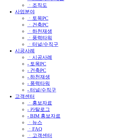
ㆍ조직도
사업분야
ㆍ토목PC
ㆍ건축PC
ㆍ하천재생
ㆍ풍력타워
ㆍ터널/수직구
시공사례
ㆍ시공사례
- 토목PC
- 건축PC
- 하천재생
- 풍력타워
- 터널/수직구
고객센터
ㆍ홍보자료
- 카탈로그
- BIM 홍보자료
ㆍ뉴스
ㆍFAQ
ㆍ고객센터