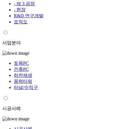
- 제 3 공장
- 현장
R&D 연구개발
조직도
사업분야
토목PC
건축PC
하천재생
풍력타워
터널/수직구
시공사례
시공사례